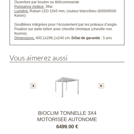
Ouverture par bouton ou télécommande
Puissance moteur:
36w.
Lumière:
Ruban LED 10x5 mm, couleur blanc/bleu (6000/6500
Kelvin)
Gouttières intégrées pour l’écoulement par les poteaux d’angle.
Fixation sur dalle béton avec cheville chimique (cheville non
fournis).
Dimensions:
400,1x296,1x240 cm.
Délai de garantie
: 5 ans
Vous aimerez aussi
NNELLE 3X4
BIOCLIM TONNELLE 3X4
Pergola Eris 
 AUTONOME
MOTORISEE AUTONOME
Bioclim Ma
 BLANC
ALU - BLANC
Lames 
.00 €
6499.00 €
2799