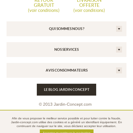
RETOUR
LIVRAISON
GRATUIT
OFFERTE
(voir conditions)
(voir conditions)
QUI SOMMES NOUS ?
NOS SERVICES
AVIS CONSOMMATEURS
LE BLOG JARDIN CONCEPT
© 2013 Jardin-Concept.com
Conditions Générales de Vente
Afin de vous proposer le meilleur service possible et pour lutter contre la fraude,
Mentions légales
Jardin-concept.com utilise des
cookies
et a généré un identifiant équipement. En
continuant de naviguer sur le site, vous déclarez accepter leur utilisation.
Politique de confidentialité
Accepter et continuer la navigation