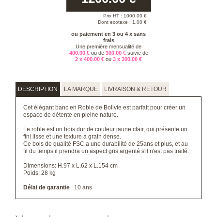
Prix HT :
1000.00
€
Dont ecotaxe : 1.00 €
ou paiement en 3 ou 4 x sans
frais
Une première mensualité de
400.00 €
ou de
300.00 €
suivie de
2 x 400.00 €
ou
3 x 300.00 €
DESCRIPTION
LA MARQUE
LIVRAISON & RETOUR
Cet élégant banc en Roble de Bolivie est parfait pour créer un
espace de détente en pleine nature.
Le roble est un bois dur de couleur jaune clair, qui présente un
fini lisse et une texture à grain dense.
Ce bois de qualité FSC a une durabilité de 25ans et plus, et au
fil du temps il prendra un aspect gris argenté s'il n'est pas traité.
Dimensions: H.97 x L.62 x L.154 cm
Poids: 28 kg
Délai de garantie
: 10 ans