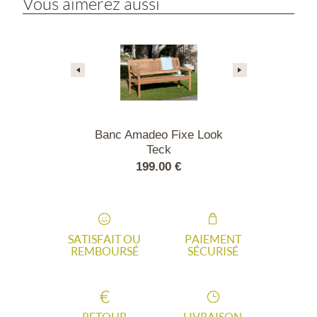
Vous aimerez aussi
ry 150 cm en
Banc Amadeo Fixe Look
Banc Broadfi
jou
Teck
Corni
.00 €
199.00 €
800
SATISFAIT OU
PAIEMENT
REMBOURSÉ
SÉCURISÉ