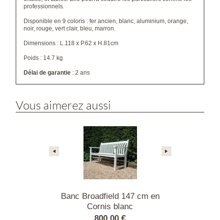
professionnels.
Disponible en 9 coloris : fer ancien, blanc, aluminium, orange,
noir, rouge, vert clair, bleu, marron.
Dimensions : L.118 x P.62 x H.81cm
Poids : 14.7 kg
Délai de garantie
: 2 ans
Vous aimerez aussi
o Fixe Look
Banc Broadfield 147 cm en
Banc Broadfi
ck
Cornis blanc
00 €
800.00 €
469