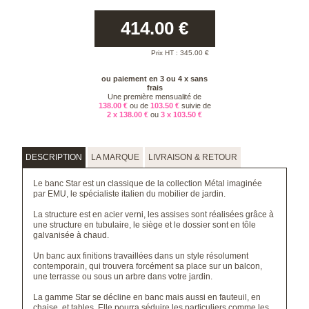
414.00
€
Prix HT :
345.00
€
ou paiement en 3 ou 4 x sans
frais
Une première mensualité de
138.00 €
ou de
103.50 €
suivie de
2 x 138.00 €
ou
3 x 103.50 €
DESCRIPTION
LA MARQUE
LIVRAISON & RETOUR
Le banc Star est un classique de la collection Métal imaginée
par EMU, le spécialiste italien du mobilier de jardin.
La structure est en acier verni, les assises sont réalisées grâce à
une structure en tubulaire, le siège et le dossier sont en tôle
galvanisée à chaud.
Un banc aux finitions travaillées dans un style résolument
contemporain, qui trouvera forcément sa place sur un balcon,
une terrasse ou sous un arbre dans votre jardin.
La gamme Star se décline en banc mais aussi en fauteuil, en
chaise, et tables. Elle pourra séduire les particuliers comme les