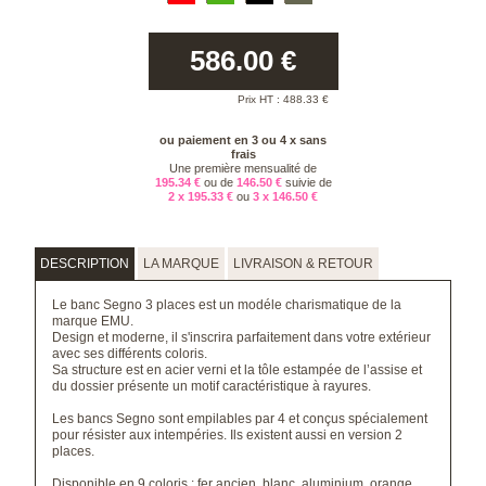
586.00
€
Prix HT :
488.33
€
ou paiement en 3 ou 4 x sans
frais
Une première mensualité de
195.34 €
ou de
146.50 €
suivie de
2 x 195.33 €
ou
3 x 146.50 €
DESCRIPTION
LA MARQUE
LIVRAISON & RETOUR
Le banc Segno 3 places est un modéle charismatique de la
marque EMU.
Design et moderne, il s'inscrira parfaitement dans votre extérieur
avec ses différents coloris.
Sa structure est en acier verni et la tôle estampée de l’assise et
du dossier présente un motif caractéristique à rayures.
Les bancs Segno sont empilables par 4 et conçus spécialement
pour résister aux intempéries. Ils existent aussi en version
2
places.
Disponible en 9 coloris : fer ancien, blanc, aluminium, orange,