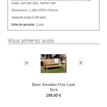
rouge, vert clair, bleu, marron, vert
Dimensions : L.168 x P.59 x H.81cm
Supporte jusqu'à 200 kilos
Délai de garantie
: 2 ans
Vous aimerez aussi
 places Blanc
Banc Amadeo Fixe Look
Banc Broadfi
Teck
Corni
00 €
199.00 €
800