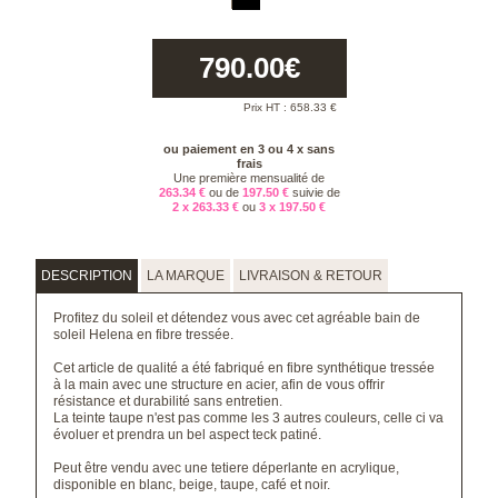
790.00
€
Prix HT :
658.33
€
ou paiement en 3 ou 4 x sans
frais
Une première mensualité de
263.34 €
ou de
197.50 €
suivie de
2 x 263.33 €
ou
3 x 197.50 €
DESCRIPTION
LA MARQUE
LIVRAISON & RETOUR
Profitez du soleil et détendez vous avec cet agréable bain de
soleil Helena en fibre tressée.
Cet article de qualité a été fabriqué en fibre synthétique tressée
à la main avec une structure en acier, afin de vous offrir
résistance et durabilité sans entretien.
La teinte taupe n'est pas comme les 3 autres couleurs, celle ci va
évoluer et prendra un bel aspect teck patiné.
Peut être vendu avec une tetiere déperlante en acrylique,
disponible en blanc, beige, taupe, café et noir.