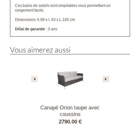
Ces bains de soleils sont empilables vous permettant un
rangement facile.
Dimensions: h.99 x l. 63 x L.165 cm
Délai de garantie
: 3 ans
Vous aimerez aussi
 Orion taupe
Canapé Orion taupe avec
Fauteuil Ori
au en verre
coussins
cou
00 €
2790.00 €
1090