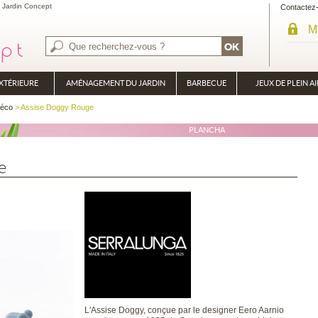
 Jardin Concept
Contactez
M
XTÉRIEURE
AMÉNAGEMENT DU JARDIN
BARBECUE
JEUX DE PLEIN AI
BRASÉRO
déco
> Assise Doggy Rouge
PLANCHA
e
L'Assise Doggy, conçue par le designer Eero Aarnio