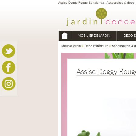
Assise Doggy Rouge Serralunga - Accessoires & déco -
MOBILIER DE JARDIN
DÉCO E
Meuble jardin
>
Déco Extérieure
>
Accessoires & 
Assise Doggy Roug