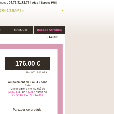
04.72.31.72.77
-nous
Aide
Espace PRO
ON COMPTE
R
MARQUES
BONNES AFFAIRES
< Retour
176.00
€
Prix HT :
146.67
€
ou paiement en 3 ou 4 x sans
frais
Une première mensualité de
58.66 €
ou de
44.00 €
suivie de
2 x 58.67 €
ou
3 x 44.00 €
Partager ce produit :