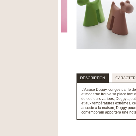
DESCRIPTION
CARACTÉRI
L'Assise Doggy, conçue par le de
et moderne trouve sa place tant d
de couleurs variées, Doggy ajoute
et aux températures extrêmes, ce q
associé à la maison, Doggy pourr
contemporain apportera une note u