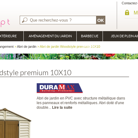
Contactez
M
XTÉRIEURE
AMÉNAGEMENT DU JARDIN
BARBECUE
JEUX DE PLEIN AI
BRASÉRO
rangement
>
Abri de jardin
> Abri de jardin Woodstyle premium 10X10
PLANCHA
odstyle premium 10X10
Abri de jardin en PVC avec structure métallique dans
les panneaux et renforts métalliques. Abri doté d'une
double...
Lire la suite