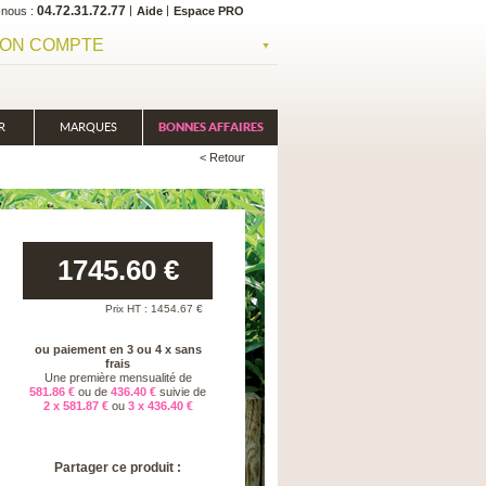
04.72.31.72.77
-nous
Aide
Espace PRO
ON COMPTE
R
MARQUES
BONNES AFFAIRES
< Retour
1745.60
€
Prix HT :
1454.67
€
ou paiement en 3 ou 4 x sans
frais
Une première mensualité de
581.86 €
ou de
436.40 €
suivie de
2 x 581.87 €
ou
3 x 436.40 €
Partager ce produit :