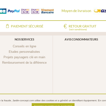
Moyen de livraison
PAIEMENT SÉCURISÉ
RETOUR GRATUIT
(voir conditions)
NOS SERVICES
AVIS CONSOMMATEURS
Conseils en ligne
Etudes personnalisées
Projets paysagers clé en main
Remboursement de la différence
re la fraude, Jardin-concept.com utilise des
cookies
et a généré un identifiant équipement. En conti
Jardin-Concept.com
Conditions Générales de Vente
Mentions légales
Politique de confide
Accepter et continuer la navigation