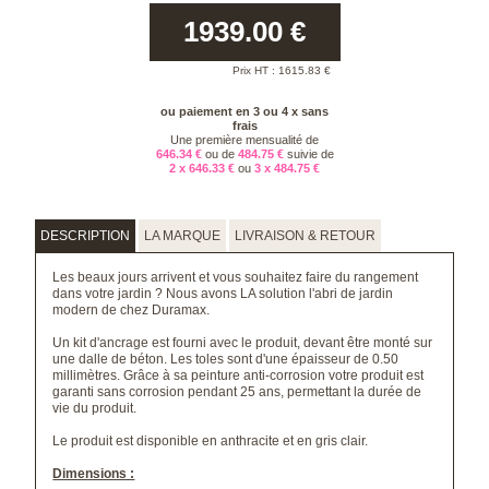
1939.00
€
Prix HT :
1615.83
€
ou paiement en 3 ou 4 x sans
frais
Une première mensualité de
646.34 €
ou de
484.75 €
suivie de
2 x 646.33 €
ou
3 x 484.75 €
DESCRIPTION
LA MARQUE
LIVRAISON & RETOUR
Les beaux jours arrivent et vous souhaitez faire du rangement
dans votre jardin ? Nous avons LA solution l'abri de jardin
modern de chez Duramax.
Un kit d'ancrage est fourni avec le produit, devant être monté sur
une dalle de béton. Les toles sont d'une épaisseur de 0.50
millimètres. Grâce à sa peinture anti-corrosion votre produit est
garanti sans corrosion pendant 25 ans, permettant la durée de
vie du produit.
Le produit est disponible en anthracite et en gris clair.
Dimensions :