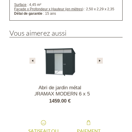
Surface
: 4,45 m²
Façade x Profondeur x Hauteur (en mètres)
: 2,50 x 2,29 x 2,35
Délai de garantie
: 15 ans
Vous aimerez aussi
ri de jardin métal
Abri de jardin Colossus
Abri de
MAX MODERN 6 x 5
10x12
1459.00 €
824.46 €
SATISFAIT OU
PAIEMENT