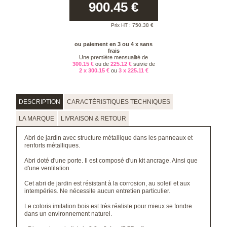
900.45
€
Prix HT :
750.38
€
ou paiement en 3 ou 4 x sans
frais
Une première mensualité de
300.15 €
ou de
225.12 €
suivie de
2 x 300.15 €
ou
3 x 225.11 €
DESCRIPTION
CARACTÉRISTIQUES TECHNIQUES
LA MARQUE
LIVRAISON & RETOUR
Abri de jardin avec structure métallique dans les panneaux et
renforts métalliques.
Abri doté d'une porte. Il est composé d'un kit ancrage. Ainsi que
d'une ventilation.
Cet abri de jardin est résistant à la corrosion, au soleil et aux
intempéries. Ne nécessite aucun entretien particulier.
Le coloris imitation bois est très réaliste pour mieux se fondre
dans un environnement naturel.