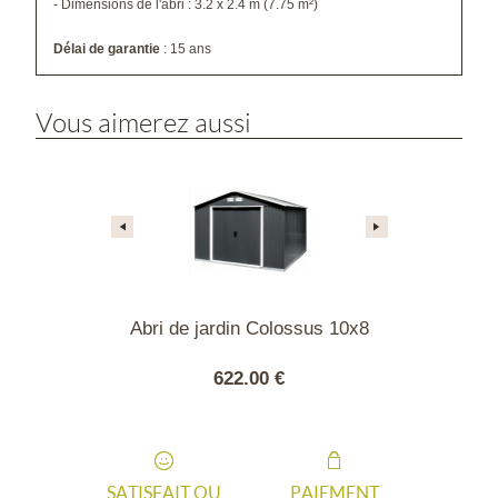
- Dimensions de l'abri : 3.2 x 2.4 m (7.75 m²)
Délai de garantie
: 15 ans
Vous aimerez aussi
din Colossus
Abri de jardin Colossus 10x8
Abri de ja
x12
1
46 €
622.00 €
889
SATISFAIT OU
PAIEMENT