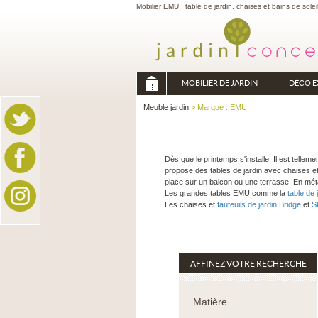
Mobilier EMU : table de jardin, chaises et bains de solei
MOBILIER DE JARDIN
DÉCO E
Meuble jardin
> Marque : EMU
Dès que le printemps s'installe, Il est telle
propose des tables de jardin avec chaises et
place sur un balcon ou une terrasse. En métal
Les grandes tables EMU comme la
table de 
Les chaises et
fauteuils de jardin Bridge
et
S
AFFINEZ VOTRE RECHERCHE
Matière