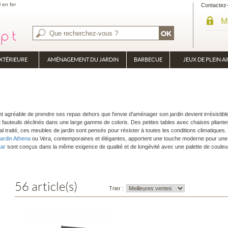
l en fer
Contactez
M
XTÉRIEURE
AMÉNAGEMENT DU JARDIN
BARBECUE
JEUX DE PLEIN AI
BRASÉRO
PLANCHA
ment agréable de prendre ses repas dehors que l'envie d'aménager son jardin devient irrésistib
 fauteuils déclinés dans une large gamme de coloris. Des petites tables avec chaises pliantes
 traité, ces meubles de jardin sont pensés pour résister à toutes les conditions climatiques.
jardin Athena
ou Vera, contemporaines et élégantes, apportent une touche moderne pour une 
tar
sont conçus dans la même exigence de qualité et de longévité avec une palette de couleu
56 article(s)
Trier :