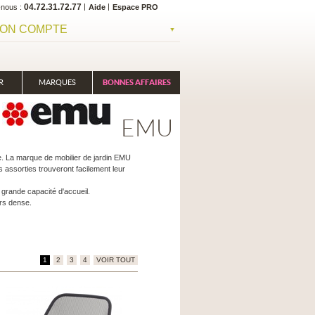
04.72.31.72.77
-nous
Aide
Espace PRO
ON COMPTE
R
MARQUES
BONNES AFFAIRES
EMU
le. La marque de mobilier de jardin EMU
 assorties trouveront facilement leur
grande capacité d'accueil.
rs dense.
1
2
3
4
VOIR TOUT