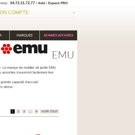
04.72.31.72.77
-nous
Aide
Espace PRO
ON COMPTE
R
MARQUES
BONNES AFFAIRES
EMU
le. La marque de mobilier de jardin EMU
 assorties trouveront facilement leur
grande capacité d'accueil.
rs dense.
1
2
3
...
9
VOIR TOUT