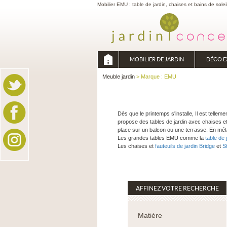
Mobilier EMU : table de jardin, chaises et bains de solei
MOBILIER DE JARDIN
DÉCO E
Meuble jardin
> Marque : EMU
Dès que le printemps s'installe, Il est telle
propose des tables de jardin avec chaises et
place sur un balcon ou une terrasse. En métal
Les grandes tables EMU comme la
table de 
Les chaises et
fauteuils de jardin Bridge
et
S
AFFINEZ VOTRE RECHERCHE
Matière