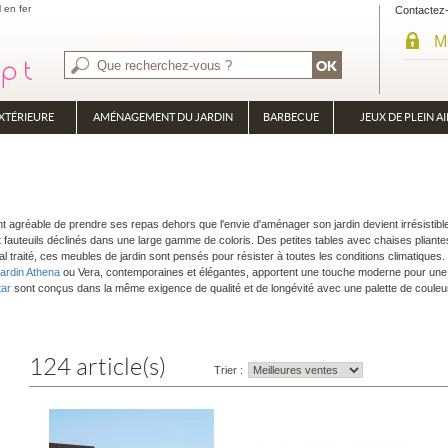
l en fer
Contactez
M
XTÉRIEURE
AMÉNAGEMENT DU JARDIN
BARBECUE
JEUX DE PLEIN AI
BRASÉRO
PLANCHA
ment agréable de prendre ses repas dehors que l'envie d'aménager son jardin devient irrésistib
 fauteuils déclinés dans une large gamme de coloris. Des petites tables avec chaises pliantes
 traité, ces meubles de jardin sont pensés pour résister à toutes les conditions climatiques.
jardin Athena
ou Vera, contemporaines et élégantes, apportent une touche moderne pour une 
tar
sont conçus dans la même exigence de qualité et de longévité avec une palette de couleu
124 article(s)
Trier :