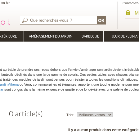
l en fer
Contactez
M
XTÉRIEURE
AMÉNAGEMENT DU JARDIN
BARBECUE
JEUX DE PLEIN AI
BRASÉRO
PLANCHA
ment agréable de prendre ses repas dehors que l'envie d'aménager son jardin devient irrésistib
 fauteuils déclinés dans une large gamme de coloris. Des petites tables avec chaises pliantes
 traité, ces meubles de jardin sont pensés pour résister à toutes les conditions climatiques.
jardin Athena
ou Vera, contemporaines et élégantes, apportent une touche moderne pour une 
tar
sont conçus dans la même exigence de qualité et de longévité avec une palette de couleu
0 article(s)
Trier :
Il y a aucun produit dans cette catégorie