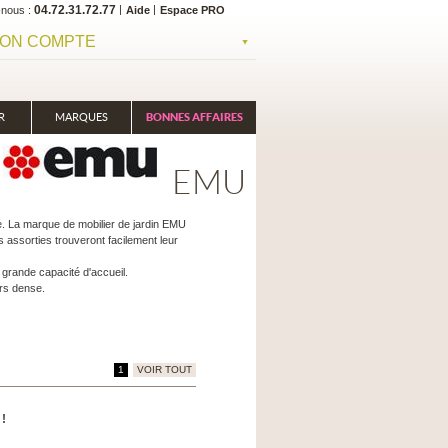
04.72.31.72.77
-nous
Aide
Espace PRO
ON COMPTE
R
MARQUES
BONNES AFFAIRES
EMU
le. La marque de mobilier de jardin EMU
 assorties trouveront facilement leur
grande capacité d'accueil.
rs dense.
1
VOIR TOUT
 !