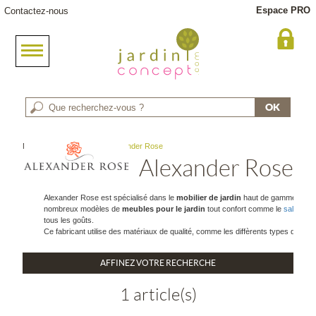
Espace PRO
Contactez-nous
Meuble jardin
> Marque : Alexander Rose
Alexander Rose
Alexander Rose est spécialisé dans le
mobilier de jardin
haut de gamme depuis 
nombreux modèles de
meubles pour le jardin
tout confort comme le
salon de 
tous les goûts.
Ce fabricant utilise des matériaux de qualité, comme les diffèrents types de boi
AFFINEZ VOTRE RECHERCHE
1 article(s)