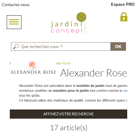
Espace PRO
Contactez-nous
Meuble jardin
> Marque : Alexander Rose
Alexander Rose
Alexander Rose est spécialisé dans le
mobilier de jardin
haut de gamme depuis 
nombreux modèles de
meubles pour le jardin
tout confort comme le
salon de 
tous les goûts.
Ce fabricant utilise des matériaux de qualité, comme les diffèrents types de boi
AFFINEZ VOTRE RECHERCHE
17 article(s)