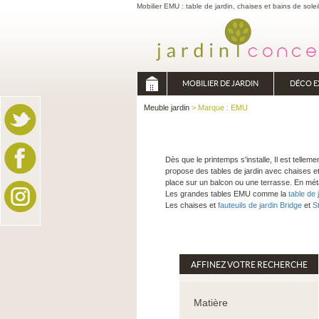
Mobilier EMU : table de jardin, chaises et bains de solei
MOBILIER DE JARDIN
DÉCO E
Meuble jardin
> Marque : EMU
Dès que le printemps s'installe, Il est telle
propose des tables de jardin avec chaises et
place sur un balcon ou une terrasse. En métal
Les grandes tables EMU comme la
table de 
Les chaises et
fauteuils de jardin Bridge
et
S
AFFINEZ VOTRE RECHERCHE
Matière