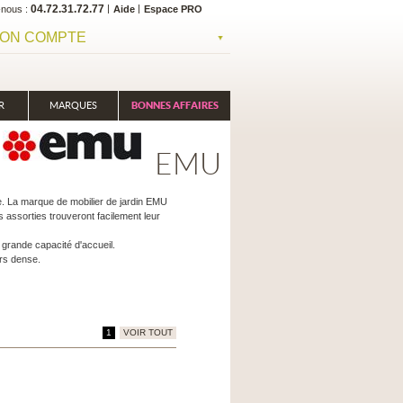
04.72.31.72.77
-nous
Aide
Espace PRO
ON COMPTE
R
MARQUES
BONNES AFFAIRES
EMU
le. La marque de mobilier de jardin EMU
 assorties trouveront facilement leur
grande capacité d'accueil.
rs dense.
1
VOIR TOUT