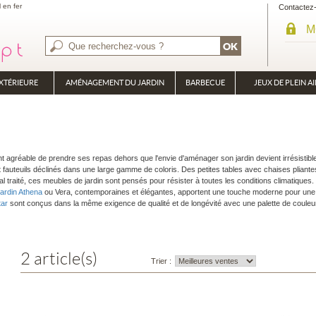
l en fer
Contactez
M
XTÉRIEURE
AMÉNAGEMENT DU JARDIN
BARBECUE
JEUX DE PLEIN AI
BRASÉRO
PLANCHA
ment agréable de prendre ses repas dehors que l'envie d'aménager son jardin devient irrésistib
 fauteuils déclinés dans une large gamme de coloris. Des petites tables avec chaises pliantes
 traité, ces meubles de jardin sont pensés pour résister à toutes les conditions climatiques.
jardin Athena
ou Vera, contemporaines et élégantes, apportent une touche moderne pour une 
tar
sont conçus dans la même exigence de qualité et de longévité avec une palette de couleu
2 article(s)
Trier :