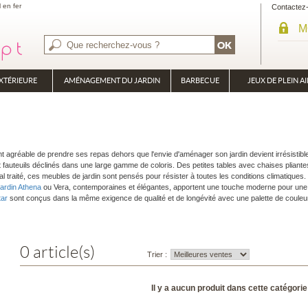
l en fer
Contactez
M
XTÉRIEURE
AMÉNAGEMENT DU JARDIN
BARBECUE
JEUX DE PLEIN AI
BRASÉRO
PLANCHA
ment agréable de prendre ses repas dehors que l'envie d'aménager son jardin devient irrésistib
 fauteuils déclinés dans une large gamme de coloris. Des petites tables avec chaises pliantes
 traité, ces meubles de jardin sont pensés pour résister à toutes les conditions climatiques.
jardin Athena
ou Vera, contemporaines et élégantes, apportent une touche moderne pour une 
tar
sont conçus dans la même exigence de qualité et de longévité avec une palette de couleu
0 article(s)
Trier :
Il y a aucun produit dans cette catégorie