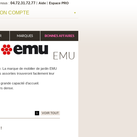
04.72.31.72.77
-nous
Aide
Espace PRO
ON COMPTE
R
MARQUES
BONNES AFFAIRES
EMU
le. La marque de mobilier de jardin EMU
 assorties trouveront facilement leur
grande capacité d'accueil.
rs dense.
1
VOIR TOUT
 !