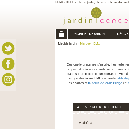
Mobilier EMU : table de jardin, chaises et bains de solei
MOBILIER DE JARDIN
DÉCO E
Meuble jardin
> Marque : EMU
Dès que le printemps s'installe, Il est telle
propose des tables de jardin avec chaises et
place sur un balcon ou une terrasse. En métal
Les grandes tables EMU comme la
table de 
Les chaises et
fauteuils de jardin Bridge
et
S
AFFINEZ VOTRE RECHERCHE
Matière