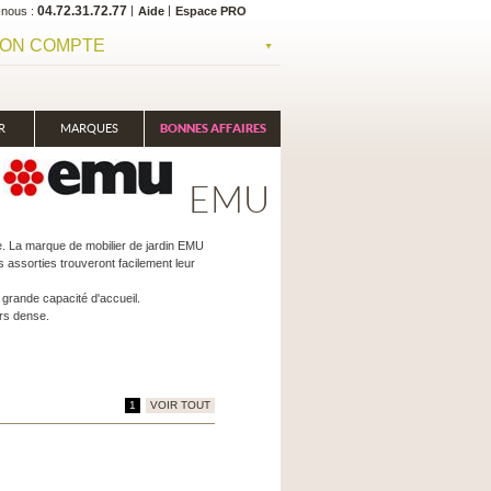
04.72.31.72.77
-nous
Aide
Espace PRO
ON COMPTE
R
MARQUES
BONNES AFFAIRES
EMU
le. La marque de mobilier de jardin EMU
 assorties trouveront facilement leur
grande capacité d'accueil.
rs dense.
1
VOIR TOUT