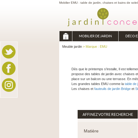
Mobilier EMU : table de jardin, chaises et bains de solei
MOBILIER DE JARDIN
DÉCO E
Meuble jardin
> Marque : EMU
Dès que le printemps s'installe, Il est telle
propose des tables de jardin avec chaises et
place sur un balcon ou une terrasse. En métal
Les grandes tables EMU comme la
table de 
Les chaises et
fauteuils de jardin Bridge
et
S
AFFINEZ VOTRE RECHERCHE
Matière