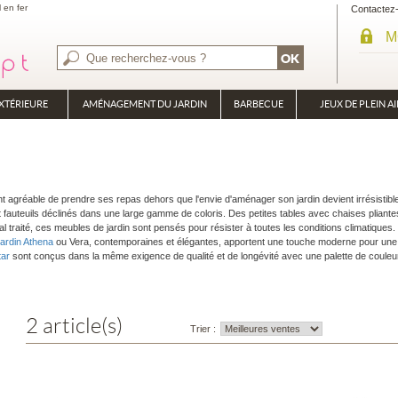
l en fer
Contactez
M
XTÉRIEURE
AMÉNAGEMENT DU JARDIN
BARBECUE
JEUX DE PLEIN AI
BRASÉRO
PLANCHA
ment agréable de prendre ses repas dehors que l'envie d'aménager son jardin devient irrésistib
 fauteuils déclinés dans une large gamme de coloris. Des petites tables avec chaises pliantes
 traité, ces meubles de jardin sont pensés pour résister à toutes les conditions climatiques.
jardin Athena
ou Vera, contemporaines et élégantes, apportent une touche moderne pour une 
tar
sont conçus dans la même exigence de qualité et de longévité avec une palette de couleu
2 article(s)
Trier :