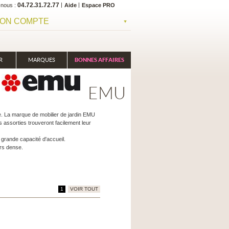
04.72.31.72.77
-nous
Aide
Espace PRO
ON COMPTE
R
MARQUES
BONNES AFFAIRES
EMU
le. La marque de mobilier de jardin EMU
 assorties trouveront facilement leur
grande capacité d'accueil.
rs dense.
1
VOIR TOUT