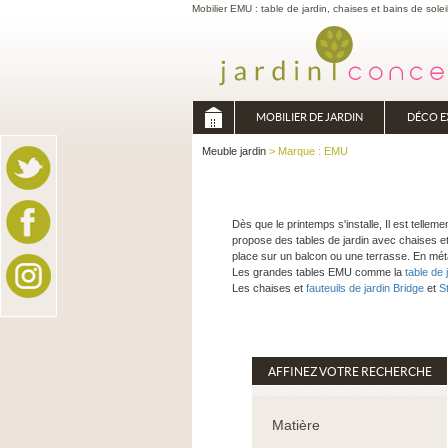
Mobilier EMU : table de jardin, chaises et bains de solei
MOBILIER DE JARDIN
DÉCO E
Meuble jardin
> Marque : EMU
Dès que le printemps s'installe, Il est telle
propose des tables de jardin avec chaises et
place sur un balcon ou une terrasse. En métal
Les grandes tables EMU comme la
table de 
Les chaises et
fauteuils de jardin Bridge
et
S
AFFINEZ VOTRE RECHERCHE
Matière