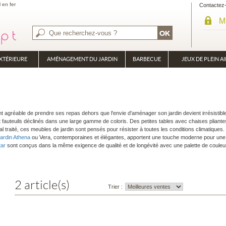
l en fer
Contactez
M
XTÉRIEURE
AMÉNAGEMENT DU JARDIN
BARBECUE
JEUX DE PLEIN AI
BRASÉRO
PLANCHA
ment agréable de prendre ses repas dehors que l'envie d'aménager son jardin devient irrésistib
 fauteuils déclinés dans une large gamme de coloris. Des petites tables avec chaises pliantes
 traité, ces meubles de jardin sont pensés pour résister à toutes les conditions climatiques.
jardin Athena
ou Vera, contemporaines et élégantes, apportent une touche moderne pour une 
tar
sont conçus dans la même exigence de qualité et de longévité avec une palette de couleu
2 article(s)
Trier :