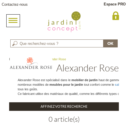
Espace PRO
Contactez-nous
Meuble jardin
> Marque : Alexander Rose
Alexander Rose
Alexander Rose est spécialisé dans le
mobilier de jardin
haut de gamme depuis 
nombreux modèles de
meubles pour le jardin
tout confort comme le
salon de 
tous les goûts.
Ce fabricant utilise des matériaux de qualité, comme les diffèrents types de boi
AFFINEZ VOTRE RECHERCHE
0 article(s)