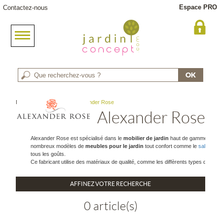
Espace PRO
Contactez-nous
Meuble jardin
> Marque : Alexander Rose
Alexander Rose
Alexander Rose est spécialisé dans le
mobilier de jardin
haut de gamme depuis 
nombreux modèles de
meubles pour le jardin
tout confort comme le
salon de 
tous les goûts.
Ce fabricant utilise des matériaux de qualité, comme les diffèrents types de boi
AFFINEZ VOTRE RECHERCHE
0 article(s)