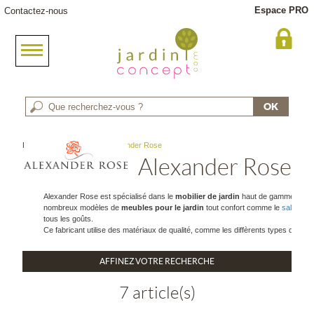
Espace PRO
Contactez-nous
Meuble jardin
> Marque : Alexander Rose
Alexander Rose
Alexander Rose est spécialisé dans le
mobilier de jardin
haut de gamme depuis 
nombreux modèles de
meubles pour le jardin
tout confort comme le
salon de 
tous les goûts.
Ce fabricant utilise des matériaux de qualité, comme les diffèrents types de boi
AFFINEZ VOTRE RECHERCHE
7 article(s)