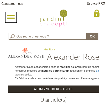
Espace PRO
Contactez-nous
Meuble jardin
> Marque : Alexander Rose
Alexander Rose
Alexander Rose est spécialisé dans le
mobilier de jardin
haut de gamme depuis 
nombreux modèles de
meubles pour le jardin
tout confort comme le
salon de 
tous les goûts.
Ce fabricant utilise des matériaux de qualité, comme les diffèrents types de boi
AFFINEZ VOTRE RECHERCHE
0 article(s)